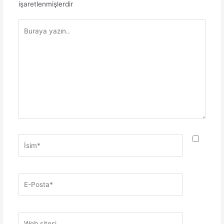
işaretlenmişlerdir
Buraya
yazın..
İsim*
E-
Posta*
Web